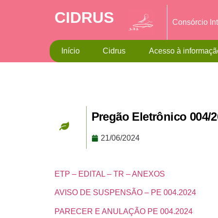
CIDRUS
Consórcio In
Início
Cidrus
Acesso à informaçã
Pregão Eletrônico 004/
21/06/2024
ETP – EDITAL – TR – ANEXOS
AVISO DE SUSPENSÃO – PE 004.2024
PARECER E ANULAÇÃO PE 004.2024