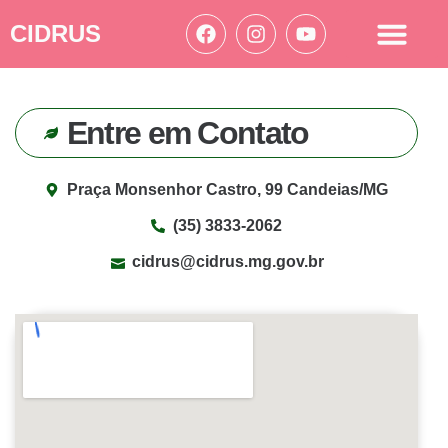
CIDRUS
Acesso à informação
Ações Cidrus
Entre em Contato
Praça Monsenhor Castro, 99 Candeias/MG
(35) 3833-2062
cidrus@cidrus.mg.gov.br