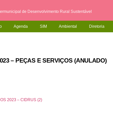
termunicipal de Desenvolvimento Rural Sustentável
o
Agenda
SIM
Ambiental
Diretoria
5/2023 – PEÇAS E SERVIÇOS (ANULADO)
S 2023 – CIDRUS (2)