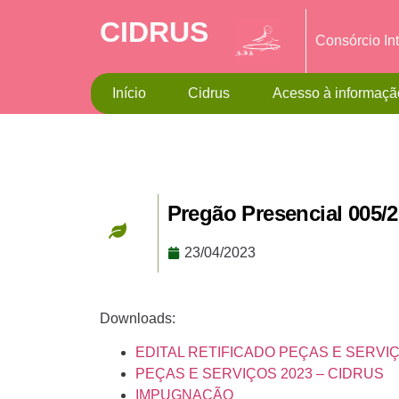
CIDRUS
Consórcio In
Início
Cidrus
Acesso à informaçã
Pregão Presencial 00
23/04/2023
Downloads:
EDITAL RETIFICADO PEÇAS E SERVIÇO
PEÇAS E SERVIÇOS 2023 – CIDRUS
IMPUGNAÇÃO