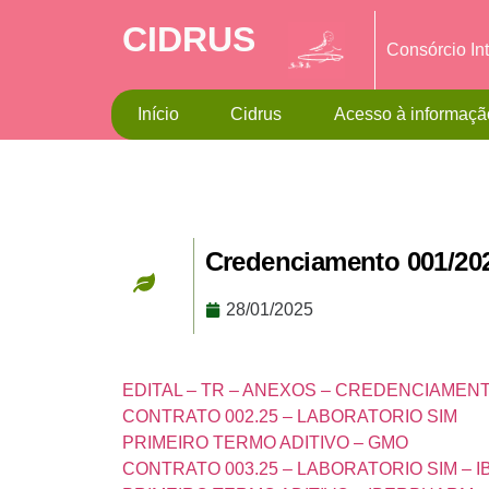
CIDRUS
Consórcio In
Início
Cidrus
Acesso à informaçã
Credenciamento 001/20
28/01/2025
EDITAL – TR – ANEXOS – CREDENCIAMEN
CONTRATO 002.25 – LABORATORIO SIM
PRIMEIRO TERMO ADITIVO – GMO
CONTRATO 003.25 – LABORATORIO SIM –