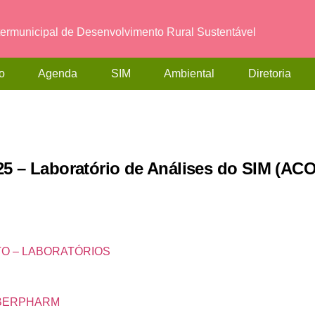
termunicipal de Desenvolvimento Rural Sustentável
o
Agenda
SIM
Ambiental
Diretoria
25 – Laboratório de Análises do SIM 
TO – LABORATÓRIOS
 IBERPHARM