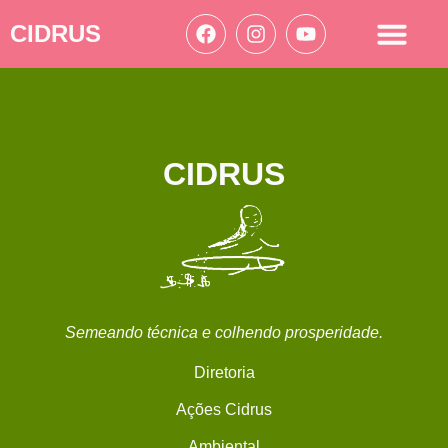
CIDRUS
Acesso à informação
Ações Cidrus
CIDRUS
Semeando técnica e colhendo prosperidade.
Diretoria
Ações Cidrus
Ambiental