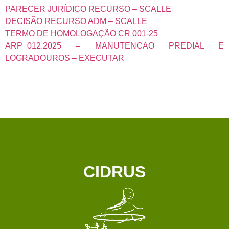
PARECER JURÍDICO RECURSO – SCALLE
DECISÃO RECURSO ADM – SCALLE
TERMO DE HOMOLOGAÇÃO CR 001-25
ARP_012.2025 – MANUTENCAO PREDIAL E
LOGRADOUROS – EXECUTAR
CIDRUS