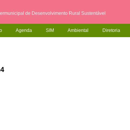
termunicipal de Desenvolvimento Rural Sustentável
o
Agenda
SIM
Ambiental
Diretoria
24