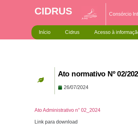
CIDRUS
Consórcio In
Início
Cidrus
Acesso à informaçã
Ato normativo Nº 02/20
26/07/2024
Ato Administrativo n° 02_2024
Link para download