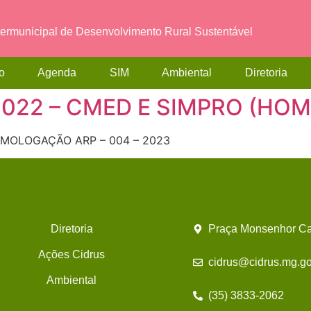
termunicipal de Desenvolvimento Rural Sustentável
o
Agenda
SIM
Ambiental
Diretoria
2/2022 – CMED E SIMPRO (H
E HOMOLOGAÇÃO ARP – 004 – 2023
Diretoria
Praça Monsenhor Ca
Ações Cidrus
cidrus@cidrus.mg.go
Ambiental
(35) 3833-2062