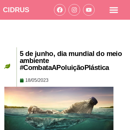
CIDRUS
Acesso à informação
Ações Cidrus
5 de junho, dia mundial do meio
ambiente
#CombataAPoluiçãoPlástica
18/05/2023